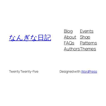
Blog
Events
なんぎな日記
About
Shop
FAQs
Patterns
Authors
Themes
Twenty Twenty-Five
Designed with
WordPress