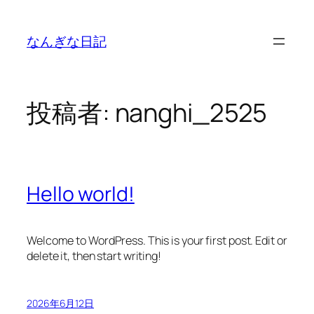
内
容
なんぎな日記
を
ス
キ
ッ
投稿者:
nanghi_2525
プ
Hello world!
Welcome to WordPress. This is your first post. Edit or
delete it, then start writing!
2026年6月12日